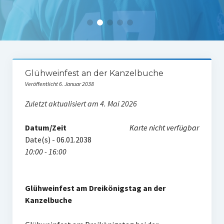
Tabelle 1.Mannschaft
Spielerstatistik 1. Mannschaft
Spielplan Kreisliga A3
Damenmannschaft
Glühweinfest an der Kanzelbuche
Veröffentlicht 6. Januar 2038
Ergebnisse Damen
Zuletzt aktualisiert am 4. Mai 2026
Tabelle Damen
Datum/Zeit
Karte nicht verfügbar
Spielplan Bezirksliga Damen
Date(s) - 06.01.2038
Kinderfussball
10:00 - 16:00
Ü30-Fussball
Glühweinfest am Dreikönigstag an der
AH-Abteilung
Kanzelbuche
Breitensport