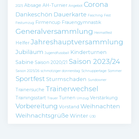
Corona
Absage
AH-Turnier
2025
Angebot
Dankeschön
Dauerkarte
Fasching
Fest
Firmencup
Frauengymnastik
Festumzug
Generalversammlung
Heimatfest
Jahreshauptversammlung
Helfer
Jubiläum
Kinderturnen
Jugendfussball
Saison 2023/24
Sabine
Saison 2020/21
Saison 2025/26
schmotziger donnerstag
Schnuppertage
Sommer
Sportfest
Sturmschaden
Sundowner
Trainerwechsel
Trainersuche
Trainingsstart
Turnen
Verstärkung
Trauer
Umzug
Vorbereitung
Weihnachten
Vorstand
Weihnachtsgrüße
Winter
Ü30