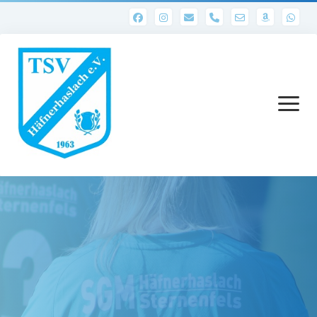
phone
Menü
öffnen
Startseite
Abteilungen
1. Mannschaft
Ergebnisse 1. Mannschaft