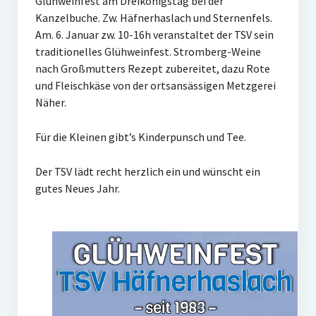
Glühweinfest am Dreikönigstag bei der
Frauengymnastik
Kanzelbuche. Zw. Häfnerhaslach und Sternenfels.
Am. 6. Januar zw. 10-16h veranstaltet der TSV sein
ThaiBo
traditionelles Glühweinfest. Stromberg-Weine
nach Großmutters Rezept zubereitet, dazu Rote
Kinderturnen
und Fleischkäse von der ortsansässigen Metzgerei
Eltern-Kind-Turnen
Näher.
Kinderturnen 3 – 4 Jahre
Für die Kleinen gibt’s Kinderpunsch und Tee.
Kinderturnen 5 – 7 Jahre
Der TSV lädt recht herzlich ein und wünscht ein
gutes Neues Jahr.
Männerfit
Verein
Gremien
Mitglied werden
Förderverein