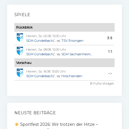
SPIELE
Rückblick
Herren, So. 02.08. 15:00 Uhr
3:5
SGM Gündelbach/...
vs.
TSV Ensingen
Herren, Sa. 08.08. 15:00 Uhr
1:1
SGM Gündelbach/...
vs.
SGM Sachsenheim...
Vorschau
Herren, So. 16.08. 15:00 Uhr
-:-
SGM Gündelbach/...
vs.
Hirschlanden
© FuPa-Widget
NEUSTE BEITRÄGE
Sportfest 2026: Wir trotzen der Hitze –