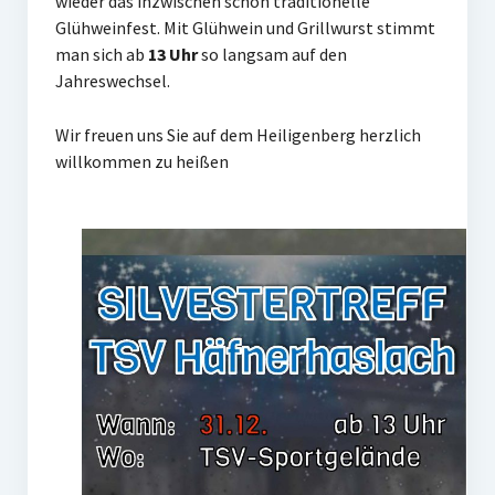
wieder das inzwischen schon traditionelle
Frauengymnastik
Glühweinfest. Mit Glühwein und Grillwurst stimmt
man sich ab
13 Uhr
so langsam auf den
ThaiBo
Jahreswechsel.
Kinderturnen
Wir freuen uns Sie auf dem Heiligenberg herzlich
Eltern-Kind-Turnen
willkommen zu heißen
Kinderturnen 3 – 4 Jahre
Kinderturnen 5 – 7 Jahre
Männerfit
Verein
Gremien
Mitglied werden
Förderverein