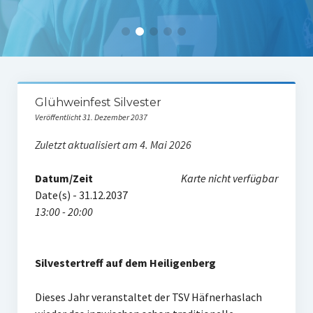
Tabelle 1.Mannschaft
Spielerstatistik 1. Mannschaft
Spielplan Kreisliga A3
Damenmannschaft
Glühweinfest Silvester
Veröffentlicht 31. Dezember 2037
Ergebnisse Damen
Zuletzt aktualisiert am 4. Mai 2026
Tabelle Damen
Datum/Zeit
Karte nicht verfügbar
Spielplan Bezirksliga Damen
Date(s) - 31.12.2037
Kinderfussball
13:00 - 20:00
Ü30-Fussball
Silvestertreff auf dem Heiligenberg
AH-Abteilung
Breitensport
Dieses Jahr veranstaltet der TSV Häfnerhaslach