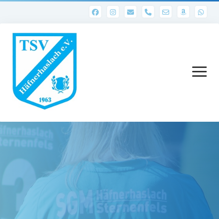
phone
Menü
öffnen
Startseite
Abteilungen
1. Mannschaft
Ergebnisse 1. Mannschaft