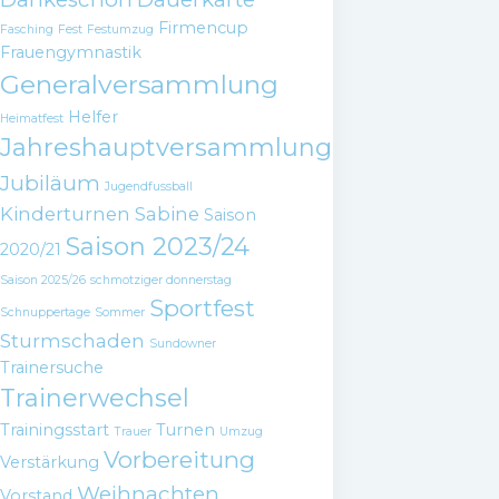
Firmencup
Fasching
Fest
Festumzug
Frauengymnastik
Generalversammlung
Helfer
Heimatfest
Jahreshauptversammlung
Jubiläum
Jugendfussball
Kinderturnen
Sabine
Saison
Saison 2023/24
2020/21
Saison 2025/26
schmotziger donnerstag
Sportfest
Schnuppertage
Sommer
Sturmschaden
Sundowner
Trainersuche
Trainerwechsel
Trainingsstart
Turnen
Trauer
Umzug
Vorbereitung
Verstärkung
Weihnachten
Vorstand