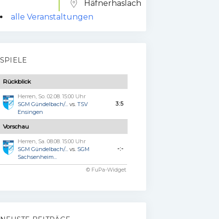
Häfnerhaslach
alle Veranstaltungen
SPIELE
Rückblick
Herren, So. 02.08. 15:00 Uhr
3:5
SGM Gündelbach/...
vs.
TSV
Ensingen
Vorschau
Herren, Sa. 08.08. 15:00 Uhr
-:-
SGM Gündelbach/...
vs.
SGM
Sachsenheim...
© FuPa-Widget