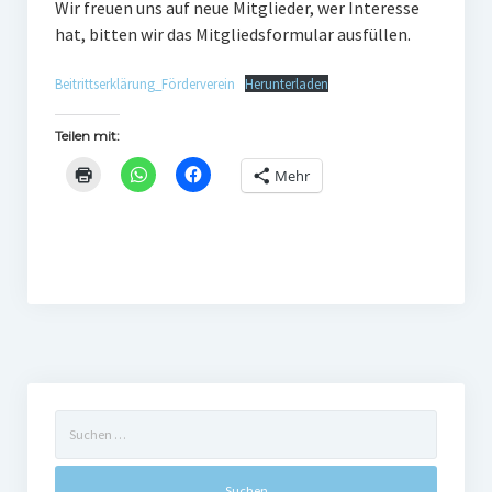
Wir freuen uns auf neue Mitglieder, wer Interesse
hat, bitten wir das Mitgliedsformular ausfüllen.
Gaststätte
Anfahrt
Beitrittserklärung_Förderverein
Herunterladen
Fans
Teilen mit:
Anpfiff
Mehr
Fanshop
Kooperationen
Suchen
nach: