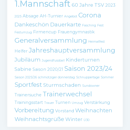
1.Mannschaft
60 Jahre TSV
2023
Corona
Absage
AH-Turnier
2025
Angebot
Dankeschön
Dauerkarte
Fasching
Fest
Firmencup
Frauengymnastik
Festumzug
Generalversammlung
Heimatfest
Jahreshauptversammlung
Helfer
Jubiläum
Kinderturnen
Jugendfussball
Saison 2023/24
Sabine
Saison 2020/21
Saison 2025/26
schmotziger donnerstag
Schnuppertage
Sommer
Sportfest
Sturmschaden
Sundowner
Trainerwechsel
Trainersuche
Trainingsstart
Turnen
Verstärkung
Trauer
Umzug
Vorbereitung
Weihnachten
Vorstand
Weihnachtsgrüße
Winter
Ü30