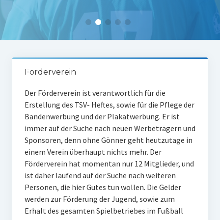
Tabelle 1.Mannschaft
Spielerstatistik 1. Mannschaft
Spielplan Kreisliga A3
Damenmannschaft
Förderverein
Ergebnisse Damen
Der Förderverein ist verantwortlich für die
Erstellung des TSV- Heftes, sowie für die Pflege der
Tabelle Damen
Bandenwerbung und der Plakatwerbung. Er ist
Spielplan Bezirksliga Damen
immer auf der Suche nach neuen Werbeträgern und
Sponsoren, denn ohne Gönner geht heutzutage in
Kinderfussball
einem Verein überhaupt nichts mehr. Der
Förderverein hat momentan nur 12 Mitglieder, und
Ü30-Fussball
ist daher laufend auf der Suche nach weiteren
Personen, die hier Gutes tun wollen. Die Gelder
AH-Abteilung
werden zur Förderung der Jugend, sowie zum
Breitensport
Erhalt des gesamten Spielbetriebes im Fußball