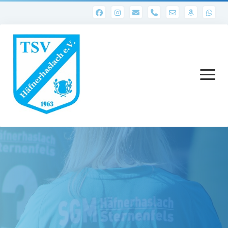
phone
Menü
öffnen
Startseite
Abteilungen
1. Mannschaft
Ergebnisse 1. Mannschaft