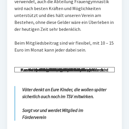
verwendet, auch die Abteilung Frauengymnastik
Frauengymnastik
wird nach besten Kräften und Möglichkeiten
unterstützt und dies hält unseren Verein am
ThaiBo
Bestehen, ohne diese Gelder wäre ein Überleben in
der heutigen Zeit sehr bedenklich.
Kinderturnen
Eltern-Kind-Turnen
Beim Mitgliedsbeitrag sind wir flexibel, mit 10 – 15
Euro im Monat kann jeder dabei sein.
Kinderturnen 3 – 4 Jahre
Kinderturnen 5 – 7 Jahre
Passives Mitglied
Kassenprüfer:
stellv.
Techn. Ausschuss
1. Vorstand Reiner Schneider
Schriftführer Günther Hirsch
1. Kassier Willy Gerlacher
Schriftführer Julia Burmistrack
: Anika Gerlacher, Albrecht Rottner, Manuel Pfeiffer
2. Vorstand Ali Boylu
Günther Hirsch
Julia Schneider
Manuel Pfeifer
Marbod Gille
Mitglieder:
Reiner Schneider und Marbod Gille
: Alle FV Mitglieder
Männerfit
Väter denkt an Eure Kinder, die wollen später
Verein
sicherlich auch noch im TSV mitwirken.
Gremien
Sorgt vor und werdet Mitglied im
Mitglied werden
Förderverein
Förderverein