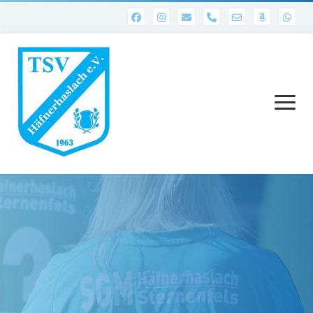
phone
Menü
öffnen
Startseite
Abteilungen
1. Mannschaft
Ergebnisse 1. Mannschaft