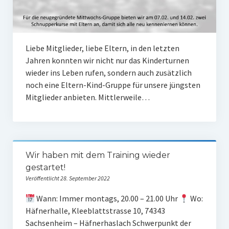
Frauengymnastik
ThaiBo
Liebe Mitglieder, liebe Eltern, in den letzten
Kinderturnen
Jahren konnten wir nicht nur das Kinderturnen
wieder ins Leben rufen, sondern auch zusätzlich
Eltern-Kind-Turnen
noch eine Eltern-Kind-Gruppe für unsere jüngsten
Kinderturnen 3 – 4 Jahre
Mitglieder anbieten. Mittlerweile…
Kinderturnen 5 – 7 Jahre
Männerfit
Wir haben mit dem Training wieder
Verein
gestartet!
Veröffentlicht 28. September 2022
Gremien
Wann: Immer montags, 20.00 – 21.00 Uhr
Wo:
Mitglied werden
Häfnerhalle, Kleeblattstrasse 10, 74343
Sachsenheim – Häfnerhaslach Schwerpunkt der
Förderverein