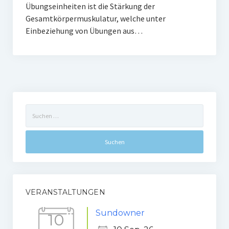
Übungseinheiten ist die Stärkung der
Gaststätte
Gesamtkörpermuskulatur, welche unter
Einbeziehung von Übungen aus…
Anfahrt
Fans
Anpfiff
Fanshop
Suchen
nach:
Kooperationen
VERANSTALTUNGEN
Sundowner
10