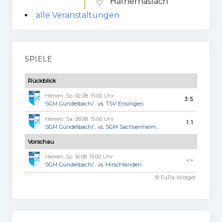
Häfnerhaslach
alle Veranstaltungen
SPIELE
Rückblick
Herren, So. 02.08. 15:00 Uhr
3:5
SGM Gündelbach/...
vs.
TSV Ensingen
Herren, Sa. 08.08. 15:00 Uhr
1:1
SGM Gündelbach/...
vs.
SGM Sachsenheim...
Vorschau
Herren, So. 16.08. 15:00 Uhr
-:-
SGM Gündelbach/...
vs.
Hirschlanden
© FuPa-Widget