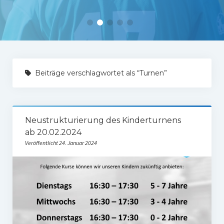
Tabelle 1.Mannschaft
Spielerstatistik 1. Mannschaft
Spielplan Kreisliga A3
Damenmannschaft
Beiträge verschlagwortet als “Turnen”
Ergebnisse Damen
Tabelle Damen
Neustrukturierung des Kinderturnens
Spielplan Bezirksliga Damen
ab 20.02.2024
Veröffentlicht 24. Januar 2024
Kinderfussball
Ü30-Fussball
AH-Abteilung
Breitensport