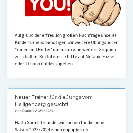
Frauengymnastik
ThaiBo
Kinderturnen
Aufgrund der erfreulich großen Nachfrage unseres
Kinderturnens benötigen wir weitere Übungsleiter
Eltern-Kind-Turnen
*innen und Helfer*innen um eine weitere Gruppen
Kinderturnen 3 – 4 Jahre
zu schaffen. Bei Interesse bitte auf Melanie Fazler
oder Tiziana Caldas zugehen.
Kinderturnen 5 – 7 Jahre
Männerfit
Verein
Neuer Trainer für die Jungs vom
Heiligenberg gesucht!
Gremien
Veröffentlicht 2. März 2023
Mitglied werden
Hallo Sportsfreunde, wir suchen für die neue
Saison 2023/2024 einen engagierten
Förderverein