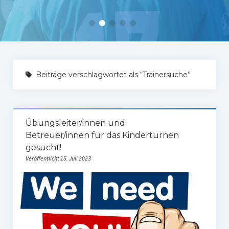
Tabelle 1.Mannschaft
Spielerstatistik 1. Mannschaft
Spielplan Kreisliga A3
Damenmannschaft
Beiträge verschlagwortet als “Trainersuche”
Ergebnisse Damen
Tabelle Damen
Übungsleiter/innen und
Spielplan Bezirksliga Damen
Betreuer/innen für das Kinderturnen
gesucht!
Kinderfussball
Veröffentlicht 15. Juli 2023
Ü30-Fussball
AH-Abteilung
Breitensport