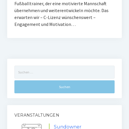
Fußballtrainer, der eine motivierte Mannschaft
Gaststätte
übernehmen und weiterentwickeln möchte. Das
erwarten wir – C-Lizenz wünschenswert –
Anfahrt
Engagement und Motivation…
Fans
Anpfiff
Fanshop
Suchen
Kooperationen
nach:
VERANSTALTUNGEN
Sundowner