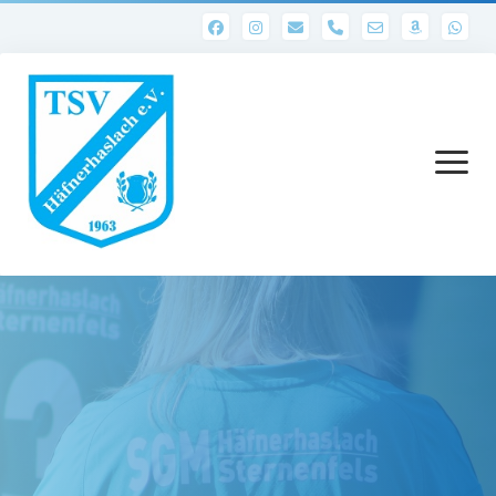
phone
Menü
öffnen
Startseite
Abteilungen
1. Mannschaft
Ergebnisse 1. Mannschaft