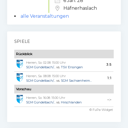
6 Jan. 28
Häfnerhaslach
alle Veranstaltungen
SPIELE
Rückblick
Herren, So. 02.08. 15:00 Uhr
3:5
SGM Gündelbach/...
vs.
TSV Ensingen
Herren, Sa. 08.08. 15:00 Uhr
1:1
SGM Gündelbach/...
vs.
SGM Sachsenheim...
Vorschau
Herren, So. 16.08. 15:00 Uhr
-:-
SGM Gündelbach/...
vs.
Hirschlanden
© FuPa-Widget