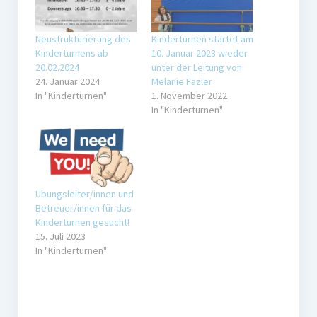
Gaststätte
Neustrukturierung des
Kinderturnen startet am
Anfahrt
Kinderturnens ab
10. Januar 2023 wieder
20.02.2024
unter der Leitung von
Fans
24. Januar 2024
Melanie Fazler
In "Kinderturnen"
1. November 2022
In "Kinderturnen"
Anpfiff
Fanshop
Kooperationen
Übungsleiter/innen und
Betreuer/innen für das
Kinderturnen gesucht!
15. Juli 2023
In "Kinderturnen"