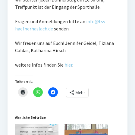
Frauengymnastik
Treffpunkt ist der Eingang der Sporthalle.
ThaiBo
Fragen und Anmeldungen bitte an
info@tsv-
haefnerhaslach.de
senden.
Kinderturnen
Wir freuen uns auf Euch! Jennifer Geidel, Tiziana
Eltern-Kind-Turnen
Caldas, Katharina Hirsch
Kinderturnen 3 – 4 Jahre
weitere Infos finden Sie
hier
.
Kinderturnen 5 – 7 Jahre
Männerfit
Teilen mit:
Mehr
Verein
Gremien
Ähnliche Beiträge
Mitglied werden
Förderverein