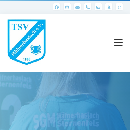
phone
Menü
öffnen
Startseite
Abteilungen
1. Mannschaft
Ergebnisse 1. Mannschaft