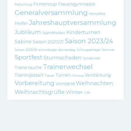
Firmencup
Frauengymnastik
Festumzug
Generalversammlung
Heimatfest
Jahreshauptversammlung
Helfer
Jubiläum
Kinderturnen
Jugendfussball
Saison 2023/24
Sabine
Saison 2020/21
Saison 2025/26
schmotziger donnerstag
Schnuppertage
Sommer
Sportfest
Sturmschaden
Sundowner
Trainerwechsel
Trainersuche
Trainingsstart
Turnen
Verstärkung
Trauer
Umzug
Vorbereitung
Weihnachten
Vorstand
Weihnachtsgrüße
Winter
Ü30