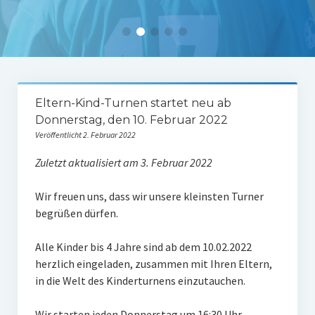
Tabelle 1.Mannschaft
Spielerstatistik 1. Mannschaft
Spielplan Kreisliga A3
Damenmannschaft
Eltern-Kind-Turnen startet neu ab
Donnerstag, den 10. Februar 2022
Ergebnisse Damen
Veröffentlicht 2. Februar 2022
Tabelle Damen
Zuletzt aktualisiert am 3. Februar 2022
Spielplan Bezirksliga Damen
Wir freuen uns, dass wir unsere kleinsten Turner
Kinderfussball
begrüßen dürfen.
Ü30-Fussball
Alle Kinder bis 4 Jahre sind ab dem 10.02.2022
herzlich eingeladen, zusammen mit Ihren Eltern,
AH-Abteilung
in die Welt des Kinderturnens einzutauchen.
Breitensport
Wir starten jeden Donnerstag um 16:30 Uhr,