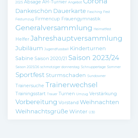
Corona
Absage
AH-Turnier
2025
Angebot
Dankeschön
Dauerkarte
Fasching
Fest
Firmencup
Frauengymnastik
Festumzug
Generalversammlung
Heimatfest
Jahreshauptversammlung
Helfer
Jubiläum
Kinderturnen
Jugendfussball
Saison 2023/24
Sabine
Saison 2020/21
Saison 2025/26
schmotziger donnerstag
Schnuppertage
Sommer
Sportfest
Sturmschaden
Sundowner
Trainerwechsel
Trainersuche
Trainingsstart
Turnen
Verstärkung
Trauer
Umzug
Vorbereitung
Weihnachten
Vorstand
Weihnachtsgrüße
Winter
Ü30