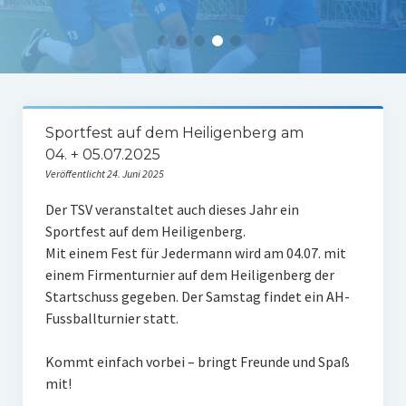
Tabelle 1.Mannschaft
Spielerstatistik 1. Mannschaft
Spielplan Kreisliga A3
Damenmannschaft
Sportfest auf dem Heiligenberg am
04. + 05.07.2025
Ergebnisse Damen
Veröffentlicht 24. Juni 2025
Tabelle Damen
Der TSV veranstaltet auch dieses Jahr ein
Sportfest auf dem Heiligenberg.
Spielplan Bezirksliga Damen
Mit einem Fest für Jedermann wird am 04.07. mit
Kinderfussball
einem Firmenturnier auf dem Heiligenberg der
Startschuss gegeben. Der Samstag findet ein AH-
Ü30-Fussball
Fussballturnier statt.
AH-Abteilung
Kommt einfach vorbei – bringt Freunde und Spaß
mit!
Breitensport