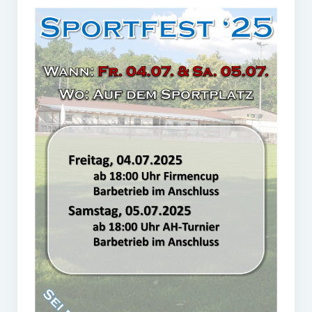
Frauengymnastik
ThaiBo
Kinderturnen
Eltern-Kind-Turnen
Kinderturnen 3 – 4 Jahre
Kinderturnen 5 – 7 Jahre
Männerfit
Verein
Gremien
Mitglied werden
Förderverein