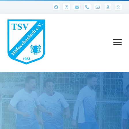
phone
Menü
öffnen
Startseite
Abteilungen
1. Mannschaft
Ergebnisse 1. Mannschaft