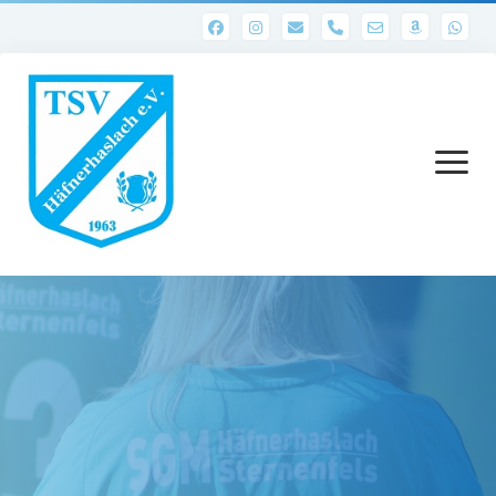
phone
Menü
öffnen
Startseite
Abteilungen
1. Mannschaft
Ergebnisse 1. Mannschaft