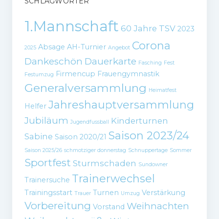
SCHLAGWÖRTER
1.Mannschaft
60 Jahre TSV
2023
Corona
Absage
AH-Turnier
2025
Angebot
Dankeschön
Dauerkarte
Fasching
Fest
Firmencup
Frauengymnastik
Festumzug
Generalversammlung
Heimatfest
Jahreshauptversammlung
Helfer
Jubiläum
Kinderturnen
Jugendfussball
Saison 2023/24
Sabine
Saison 2020/21
Saison 2025/26
schmotziger donnerstag
Schnuppertage
Sommer
Sportfest
Sturmschaden
Sundowner
Trainerwechsel
Trainersuche
Trainingsstart
Turnen
Verstärkung
Trauer
Umzug
Vorbereitung
Weihnachten
Vorstand