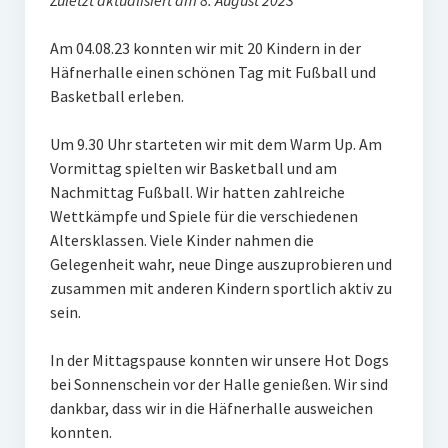
Zuletzt aktualisiert am 8. August 2023
Frauengymnastik
Am 04.08.23 konnten wir mit 20 Kindern in der
ThaiBo
Häfnerhalle einen schönen Tag mit Fußball und
Basketball erleben.
Kinderturnen
Eltern-Kind-Turnen
Um 9.30 Uhr starteten wir mit dem Warm Up. Am
Vormittag spielten wir Basketball und am
Kinderturnen 3 – 4 Jahre
Nachmittag Fußball. Wir hatten zahlreiche
Wettkämpfe und Spiele für die verschiedenen
Kinderturnen 5 – 7 Jahre
Altersklassen. Viele Kinder nahmen die
Gelegenheit wahr, neue Dinge auszuprobieren und
Männerfit
zusammen mit anderen Kindern sportlich aktiv zu
Verein
sein.
Gremien
In der Mittagspause konnten wir unsere Hot Dogs
bei Sonnenschein vor der Halle genießen. Wir sind
Mitglied werden
dankbar, dass wir in die Häfnerhalle ausweichen
konnten.
Förderverein