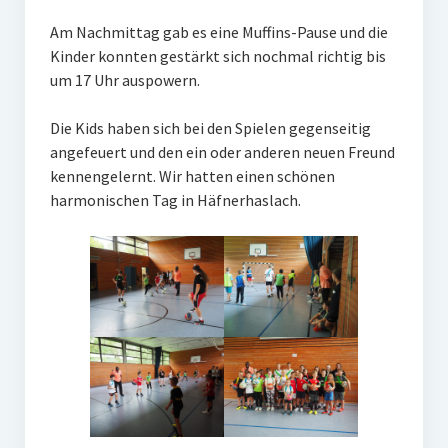
Gaststätte
Am Nachmittag gab es eine Muffins-Pause und die
Kinder konnten gestärkt sich nochmal richtig bis
Anfahrt
um 17 Uhr auspowern.
Fans
Die Kids haben sich bei den Spielen gegenseitig
angefeuert und den ein oder anderen neuen Freund
Anpfiff
kennengelernt. Wir hatten einen schönen
Fanshop
harmonischen Tag in Häfnerhaslach.
Kooperationen