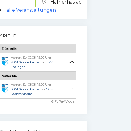
Häfnerhaslach
alle Veranstaltungen
SPIELE
Rückblick
Herren, So. 02.08. 15:00 Uhr
3:5
SGM Gündelbach/...
vs.
TSV
Ensingen
Vorschau
Herren, Sa. 08.08. 15:00 Uhr
-:-
SGM Gündelbach/...
vs.
SGM
Sachsenheim...
© FuPa-Widget