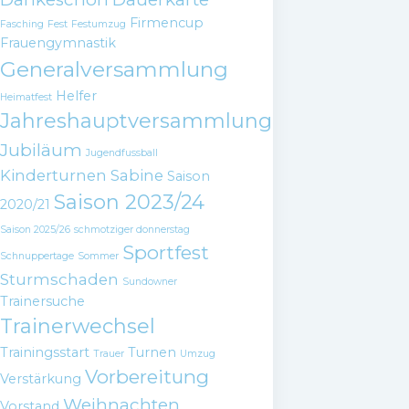
Firmencup
Fasching
Fest
Festumzug
Frauengymnastik
Generalversammlung
Helfer
Heimatfest
Jahreshauptversammlung
Jubiläum
Jugendfussball
Kinderturnen
Sabine
Saison
Saison 2023/24
2020/21
Saison 2025/26
schmotziger donnerstag
Sportfest
Schnuppertage
Sommer
Sturmschaden
Sundowner
Trainersuche
Trainerwechsel
Trainingsstart
Turnen
Trauer
Umzug
Vorbereitung
Verstärkung
Weihnachten
Vorstand