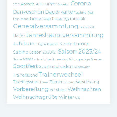
Corona
Absage
AH-Turnier
2025
Angebot
Dankeschön
Dauerkarte
Fasching
Fest
Firmencup
Frauengymnastik
Festumzug
Generalversammlung
Heimatfest
Jahreshauptversammlung
Helfer
Jubiläum
Kinderturnen
Jugendfussball
Saison 2023/24
Sabine
Saison 2020/21
Saison 2025/26
schmotziger donnerstag
Schnuppertage
Sommer
Sportfest
Sturmschaden
Sundowner
Trainerwechsel
Trainersuche
Trainingsstart
Turnen
Verstärkung
Trauer
Umzug
Vorbereitung
Weihnachten
Vorstand
Weihnachtsgrüße
Winter
Ü30