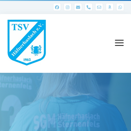
phone
Menü
öffnen
Startseite
Abteilungen
1. Mannschaft
Ergebnisse 1. Mannschaft