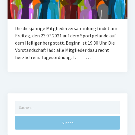
Frauengymnastik
ThaiBo
Die diesjährige Mitgliederversammlung findet am
Kinderturnen
Freitag, den 23.07.2021 auf dem Sportgelände auf
dem Heiligenberg statt. Beginn ist 19.30 Uhr. Die
Eltern-Kind-Turnen
Vorstandschaft lädt alle Mitglieder dazu recht
Kinderturnen 3 – 4 Jahre
herzlich ein. Tagesordnung: 1. …
Kinderturnen 5 – 7 Jahre
Männerfit
Verein
Suchen
Gremien
nach:
Mitglied werden
Förderverein