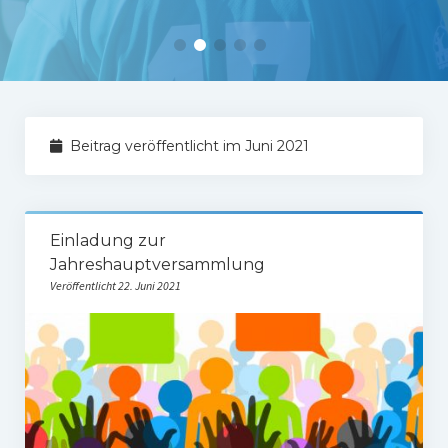
Tabelle 1.Mannschaft
Spielerstatistik 1. Mannschaft
Spielplan Kreisliga A3
Damenmannschaft
Beitrag veröffentlicht im Juni 2021
Ergebnisse Damen
Tabelle Damen
Einladung zur
Spielplan Bezirksliga Damen
Jahreshauptversammlung
Veröffentlicht 22. Juni 2021
Kinderfussball
Ü30-Fussball
AH-Abteilung
Breitensport