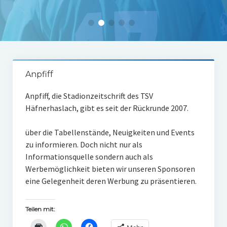
Tabelle 1.Mannschaft
Spielerstatistik 1. Mannschaft
Spielplan Kreisliga A3
Damenmannschaft
Anpfiff
Ergebnisse Damen
Anpfiff, die Stadionzeitschrift des TSV
Häfnerhaslach, gibt es seit der Rückrunde 2007.
Tabelle Damen
Spielplan Bezirksliga Damen
über die Tabellenstände, Neuigkeiten und Events
zu informieren. Doch nicht nur als
Kinderfussball
Informationsquelle sondern auch als
Werbemöglichkeit bieten wir unseren Sponsoren
Ü30-Fussball
eine Gelegenheit deren Werbung zu präsentieren.
AH-Abteilung
Teilen mit:
Breitensport