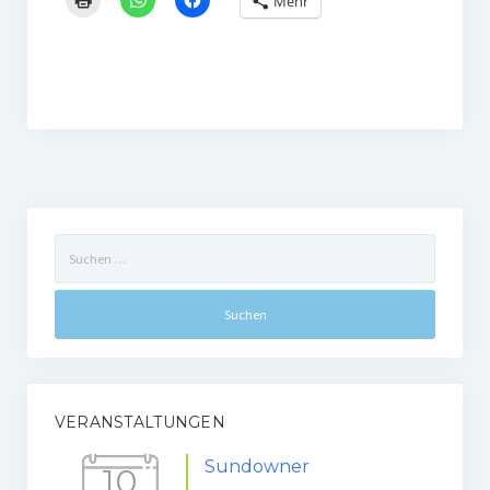
Mehr
Frauengymnastik
ThaiBo
Kinderturnen
Eltern-Kind-Turnen
Kinderturnen 3 – 4 Jahre
Suchen
Kinderturnen 5 – 7 Jahre
nach:
Männerfit
Verein
Gremien
VERANSTALTUNGEN
Mitglied werden
Sundowner
10
Förderverein