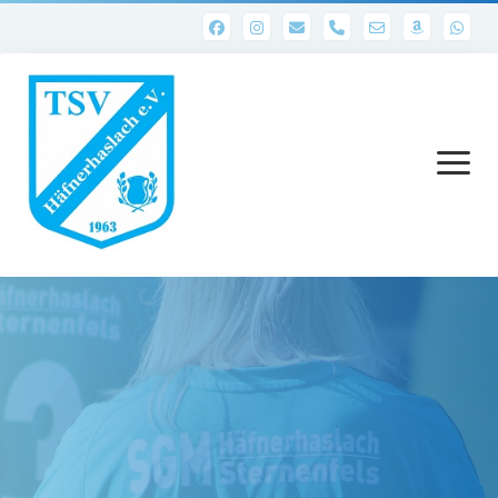
phone
Menü
öffnen
Startseite
Abteilungen
1. Mannschaft
Ergebnisse 1. Mannschaft