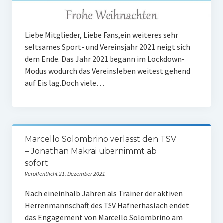
Frauengymnastik
ThaiBo
Liebe Mitglieder, Liebe Fans,​​ein weiteres sehr
seltsames Sport- und Vereinsjahr 2021 neigt sich
Kinderturnen
dem Ende. ​​Das Jahr 2021 begann im Lockdown-
Modus wodurch das Vereinsleben weitest gehend
Eltern-Kind-Turnen
auf Eis lag.​Doch viele…
Kinderturnen 3 – 4 Jahre
Kinderturnen 5 – 7 Jahre
Männerfit
Marcello Solombrino verlässt den TSV
– Jonathan Makrai übernimmt ab
Verein
sofort
Veröffentlicht 21. Dezember 2021
Gremien
Nach eineinhalb Jahren als Trainer der aktiven
Mitglied werden
Herrenmannschaft des TSV Häfnerhaslach endet
das Engagement von Marcello Solombrino am
Förderverein