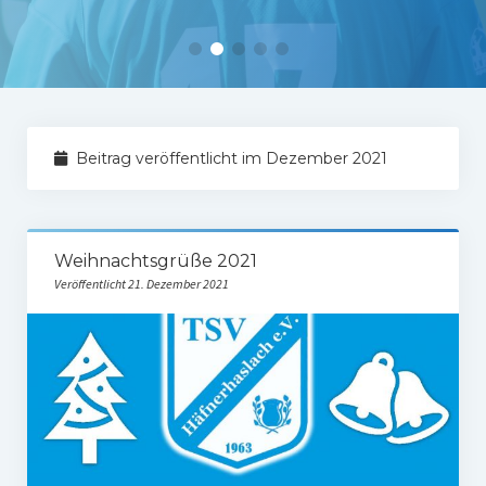
Tabelle 1.Mannschaft
Spielerstatistik 1. Mannschaft
Spielplan Kreisliga A3
Damenmannschaft
Beitrag veröffentlicht im Dezember 2021
Ergebnisse Damen
Tabelle Damen
Weihnachtsgrüße 2021
Spielplan Bezirksliga Damen
Veröffentlicht 21. Dezember 2021
Kinderfussball
Ü30-Fussball
AH-Abteilung
Breitensport