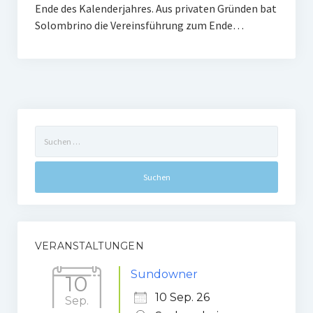
Ende des Kalenderjahres. Aus privaten Gründen bat
Gaststätte
Solombrino die Vereinsführung zum Ende…
Anfahrt
Fans
Anpfiff
Suchen
Fanshop
nach:
Kooperationen
VERANSTALTUNGEN
Sundowner
10
10 Sep. 26
Sep.