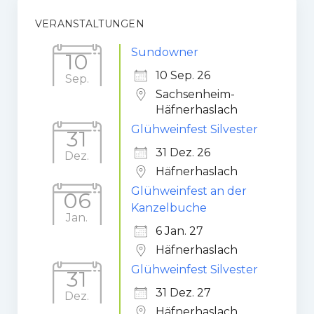
Gaststätte
VERANSTALTUNGEN
Anfahrt
Sundowner
10
10 Sep. 26
Sep.
Fans
Sachsenheim-
Häfnerhaslach
Anpfiff
Glühweinfest Silvester
31
Fanshop
31 Dez. 26
Dez.
Kooperationen
Häfnerhaslach
Glühweinfest an der
06
Kanzelbuche
Jan.
6 Jan. 27
Häfnerhaslach
Glühweinfest Silvester
31
31 Dez. 27
Dez.
Häfnerhaslach