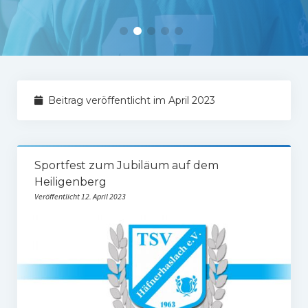
Tabelle 1.Mannschaft
Spielerstatistik 1. Mannschaft
Spielplan Kreisliga A3
Damenmannschaft
Beitrag veröffentlicht im April 2023
Ergebnisse Damen
Tabelle Damen
Sportfest zum Jubiläum auf dem
Spielplan Bezirksliga Damen
Heiligenberg
Veröffentlicht 12. April 2023
Kinderfussball
Ü30-Fussball
AH-Abteilung
Breitensport