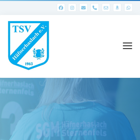
phone
Menü
öffnen
Startseite
Abteilungen
1. Mannschaft
Ergebnisse 1. Mannschaft