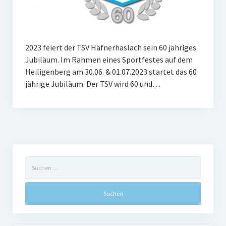
Frauengymnastik
ThaiBo
2023 feiert der TSV Häfnerhaslach sein 60 jähriges
Kinderturnen
Jubiläum. Im Rahmen eines Sportfestes auf dem
Heiligenberg am 30.06. & 01.07.2023 startet das 60
Eltern-Kind-Turnen
jährige Jubiläum. Der TSV wird 60 und…
Kinderturnen 3 – 4 Jahre
Kinderturnen 5 – 7 Jahre
Männerfit
Verein
Suchen
nach:
Gremien
Mitglied werden
Förderverein