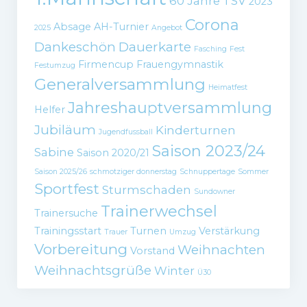
60 Jahre TSV
2023
Corona
Absage
AH-Turnier
2025
Angebot
Dankeschön
Dauerkarte
Fasching
Fest
Firmencup
Frauengymnastik
Festumzug
Generalversammlung
Heimatfest
Jahreshauptversammlung
Helfer
Jubiläum
Kinderturnen
Jugendfussball
Saison 2023/24
Sabine
Saison 2020/21
Saison 2025/26
schmotziger donnerstag
Schnuppertage
Sommer
Sportfest
Sturmschaden
Sundowner
Trainerwechsel
Trainersuche
Trainingsstart
Turnen
Verstärkung
Trauer
Umzug
Vorbereitung
Weihnachten
Vorstand
Weihnachtsgrüße
Winter
Ü30