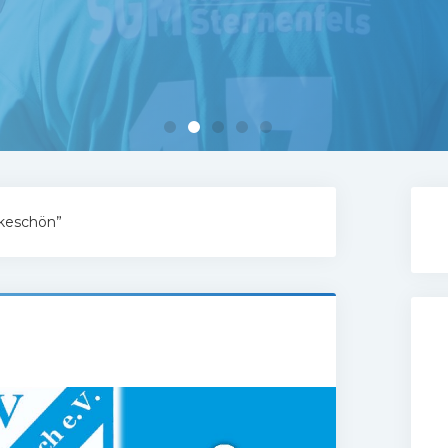
nkeschön”