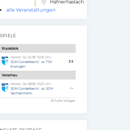
Häfnerhaslach
alle Veranstaltungen
SPIELE
Rückblick
Herren, So. 02.08. 15:00 Uhr
3:5
SGM Gündelbach/...
vs.
TSV
Ensingen
Vorschau
Herren, Sa. 08.08. 15:00 Uhr
-:-
SGM Gündelbach/...
vs.
SGM
Sachsenheim...
© FuPa-Widget