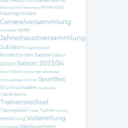
Firmencup
Fasching
Fest
Festumzug
Frauengymnastik
Generalversammlung
Helfer
Heimatfest
Jahreshauptversammlung
Jubiläum
Jugendfussball
Kinderturnen
Sabine
Saison
Saison 2023/24
2020/21
Saison 2025/26
schmotziger donnerstag
Sportfest
Schnuppertage
Sommer
Sturmschaden
Sundowner
Trainersuche
Trainerwechsel
Trainingsstart
Turnen
Trauer
Umzug
Vorbereitung
Verstärkung
Weihnachten
Vorstand