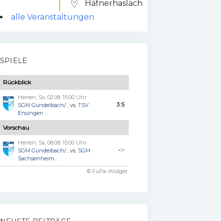
Häfnerhaslach
alle Veranstaltungen
SPIELE
Rückblick
Herren, So. 02.08. 15:00 Uhr
3:5
SGM Gündelbach/...
vs.
TSV
Ensingen
Vorschau
Herren, Sa. 08.08. 15:00 Uhr
-:-
SGM Gündelbach/...
vs.
SGM
Sachsenheim...
© FuPa-Widget