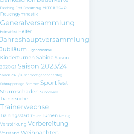
Firmencup
Fasching
Fest
Festumzug
Frauengymnastik
Generalversammlung
Helfer
Heimatfest
Jahreshauptversammlung
Jubiläum
Jugendfussball
Kinderturnen
Sabine
Saison
Saison 2023/24
2020/21
Saison 2025/26
schmotziger donnerstag
Sportfest
Schnuppertage
Sommer
Sturmschaden
Sundowner
Trainersuche
Trainerwechsel
Trainingsstart
Turnen
Trauer
Umzug
Vorbereitung
Verstärkung
Weihnachten
Vorstand