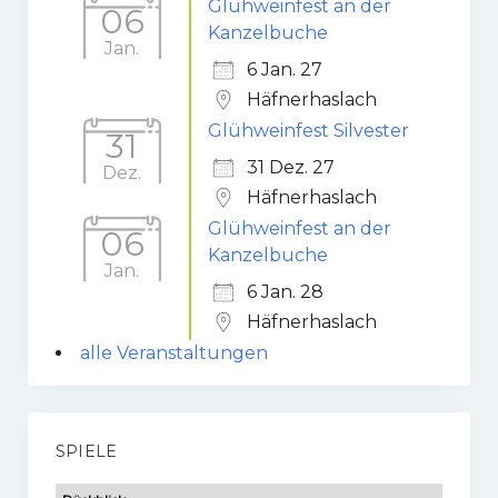
Glühweinfest an der
06
Kanzelbuche
Gaststätte
Jan.
6 Jan. 27
Anfahrt
Häfnerhaslach
Fans
Glühweinfest Silvester
31
31 Dez. 27
Dez.
Anpfiff
Häfnerhaslach
Fanshop
Glühweinfest an der
06
Kanzelbuche
Kooperationen
Jan.
6 Jan. 28
Häfnerhaslach
alle Veranstaltungen
SPIELE