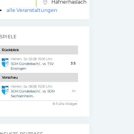
Häfnerhaslach
alle Veranstaltungen
SPIELE
Rückblick
Herren, So. 02.08. 15:00 Uhr
3:5
SGM Gündelbach/...
vs.
TSV
Ensingen
Vorschau
Herren, Sa. 08.08. 15:00 Uhr
-:-
SGM Gündelbach/...
vs.
SGM
Sachsenheim...
© FuPa-Widget