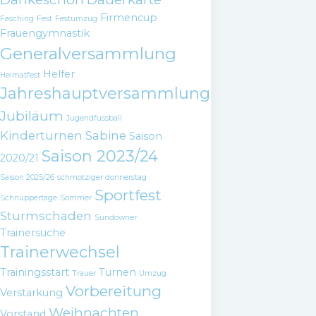
Firmencup
Fasching
Fest
Festumzug
Frauengymnastik
Generalversammlung
Helfer
Heimatfest
Jahreshauptversammlung
Jubiläum
Jugendfussball
Kinderturnen
Sabine
Saison
Saison 2023/24
2020/21
Saison 2025/26
schmotziger donnerstag
Sportfest
Schnuppertage
Sommer
Sturmschaden
Sundowner
Trainersuche
Trainerwechsel
Trainingsstart
Turnen
Trauer
Umzug
Vorbereitung
Verstärkung
Weihnachten
Vorstand