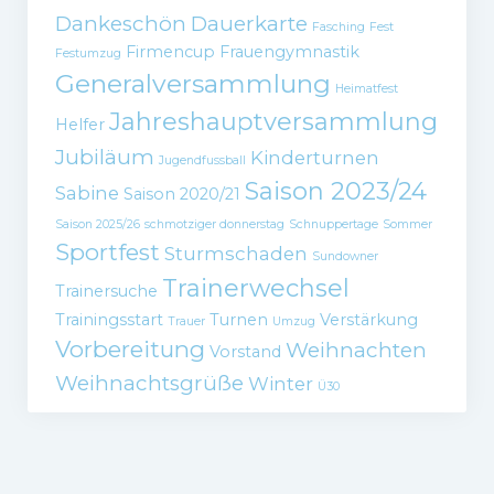
Dankeschön
Dauerkarte
Fasching
Fest
Firmencup
Frauengymnastik
Festumzug
Generalversammlung
Heimatfest
Jahreshauptversammlung
Helfer
Jubiläum
Kinderturnen
Jugendfussball
Saison 2023/24
Sabine
Saison 2020/21
Saison 2025/26
schmotziger donnerstag
Schnuppertage
Sommer
Sportfest
Sturmschaden
Sundowner
Trainerwechsel
Trainersuche
Trainingsstart
Turnen
Verstärkung
Trauer
Umzug
Vorbereitung
Weihnachten
Vorstand
Weihnachtsgrüße
Winter
Ü30