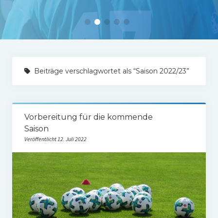
Tabelle 1.Mannschaft
Spielerstatistik 1. Mannschaft
Spielplan Kreisliga A3
Damenmannschaft
Beiträge verschlagwortet als “Saison 2022/23”
Ergebnisse Damen
Tabelle Damen
Vorbereitung für die kommende
Spielplan Bezirksliga Damen
Saison
Veröffentlicht 12. Juli 2022
Kinderfussball
Ü30-Fussball
AH-Abteilung
Breitensport