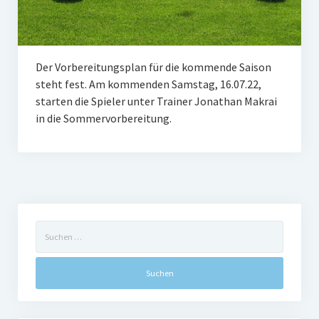
Frauengymnastik
ThaiBo
Der Vorbereitungsplan für die kommende Saison
Kinderturnen
steht fest. Am kommenden Samstag, 16.07.22,
starten die Spieler unter Trainer Jonathan Makrai
Eltern-Kind-Turnen
in die Sommervorbereitung.
Kinderturnen 3 – 4 Jahre
Kinderturnen 5 – 7 Jahre
Männerfit
Verein
Suchen
nach:
Gremien
Mitglied werden
Förderverein