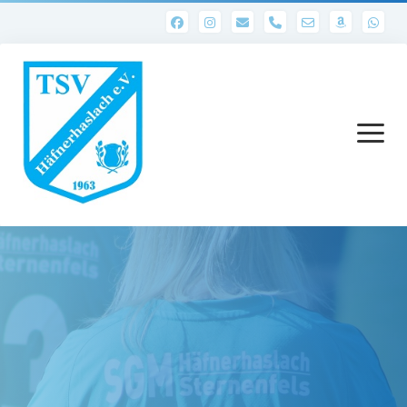
phone
Menü
öffnen
Startseite
Abteilungen
1. Mannschaft
Ergebnisse 1. Mannschaft