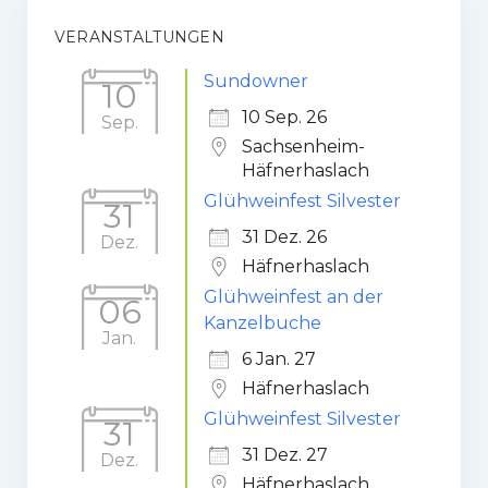
Gaststätte
VERANSTALTUNGEN
Anfahrt
Sundowner
10
10 Sep. 26
Sep.
Fans
Sachsenheim-
Häfnerhaslach
Anpfiff
Glühweinfest Silvester
31
Fanshop
31 Dez. 26
Dez.
Kooperationen
Häfnerhaslach
Glühweinfest an der
06
Kanzelbuche
Jan.
6 Jan. 27
Häfnerhaslach
Glühweinfest Silvester
31
31 Dez. 27
Dez.
Häfnerhaslach