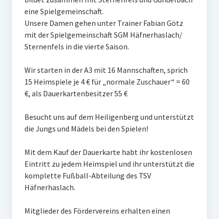
Frauengymnastik
eine Spielgemeinschaft.
Unsere Damen gehen unter Trainer Fabian Götz
ThaiBo
mit der Spielgemeinschaft SGM Häfnerhaslach/
Sternenfels in die vierte Saison.
Kinderturnen
Wir starten in der A3 mit 16 Mannschaften, sprich
Eltern-Kind-Turnen
15 Heimspiele je 4 € für „normale Zuschauer“ = 60
Kinderturnen 3 – 4 Jahre
€, als Dauerkartenbesitzer 55 €
Kinderturnen 5 – 7 Jahre
Besucht uns auf dem Heiligenberg und unterstützt
die Jungs und Mädels bei den Spielen!
Männerfit
Mit dem Kauf der Dauerkarte habt ihr kostenlosen
Verein
Eintritt zu jedem Heimspiel und ihr unterstützt die
Gremien
komplette Fußball-Abteilung des TSV
Häfnerhaslach.
Mitglied werden
Mitglieder des Fördervereins erhalten einen
Förderverein