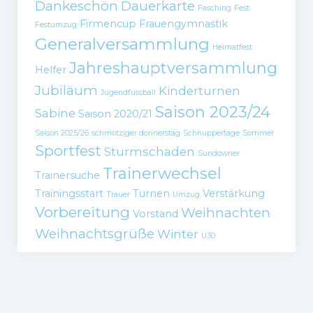
Dankeschön
Dauerkarte
Fasching
Fest
Firmencup
Frauengymnastik
Festumzug
Generalversammlung
Heimatfest
Jahreshauptversammlung
Helfer
Jubiläum
Kinderturnen
Jugendfussball
Saison 2023/24
Sabine
Saison 2020/21
Saison 2025/26
schmotziger donnerstag
Schnuppertage
Sommer
Sportfest
Sturmschaden
Sundowner
Trainerwechsel
Trainersuche
Trainingsstart
Turnen
Verstärkung
Trauer
Umzug
Vorbereitung
Weihnachten
Vorstand
Weihnachtsgrüße
Winter
Ü30