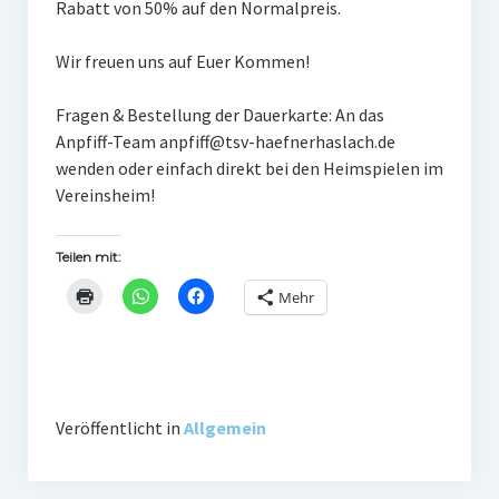
Rabatt von 50% auf den Normalpreis.
Gaststätte
Wir freuen uns auf Euer Kommen!
Anfahrt
Fragen & Bestellung der Dauerkarte: An das
Fans
Anpfiff-Team anpfiff@tsv-haefnerhaslach.de
wenden oder einfach direkt bei den Heimspielen im
Anpfiff
Vereinsheim!
Fanshop
Teilen mit:
Kooperationen
Mehr
Veröffentlicht in
Allgemein