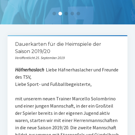
Tabelle 1.Mannschaft
Spielerstatistik 1. Mannschaft
Spielplan Kreisliga A3
Damenmannschaft
Dauerkarten für die Heimspiele der
Saison 2019/20
Ergebnisse Damen
Veröffentlicht 25. September 2019
Tabelle Damen
Häfnerhaslach
Liebe Häfnerhaslacher und Freunde
des TSV,
Spielplan Bezirksliga Damen
Liebe Sport- und Fußballbegeisterte,
Kinderfussball
mit unserem neuen Trainer Marcello Solombrino
Ü30-Fussball
und einer jungen Mannschaft, in der ein Großteil
der Spieler bereits in der eigenen Jugend aktiv
AH-Abteilung
waren, starten wir mit einer Herrenmannschaften
in die neue Saison 2019/20. Die zweite Mannschaft
Breitensport
bildet zusammen mit Sternenfels und Gündelbach