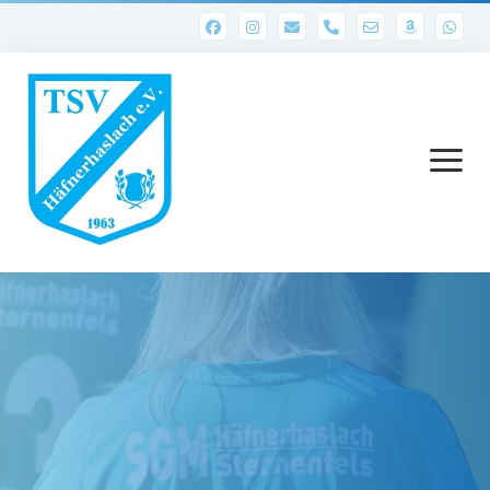
phone
Menü
öffnen
Startseite
Abteilungen
1. Mannschaft
Ergebnisse 1. Mannschaft