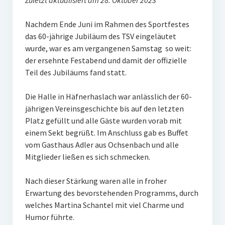
Zuletzt aktualisiert am 28. Oktober 2023
Frauengymnastik
Nachdem Ende Juni im Rahmen des Sportfestes
ThaiBo
das 60-jährige Jubiläum des TSV eingeläutet
wurde, war es am vergangenen Samstag so weit:
Kinderturnen
der ersehnte Festabend und damit der offizielle
Eltern-Kind-Turnen
Teil des Jubiläums fand statt.
Kinderturnen 3 – 4 Jahre
Die Halle in Häfnerhaslach war anlässlich der 60-
jährigen Vereinsgeschichte bis auf den letzten
Kinderturnen 5 – 7 Jahre
Platz gefüllt und alle Gäste wurden vorab mit
einem Sekt begrüßt. Im Anschluss gab es Buffet
Männerfit
vom Gasthaus Adler aus Ochsenbach und alle
Verein
Mitglieder ließen es sich schmecken.
Gremien
Nach dieser Stärkung waren alle in froher
Erwartung des bevorstehenden Programms, durch
Mitglied werden
welches Martina Schantel mit viel Charme und
Humor führte.
Förderverein