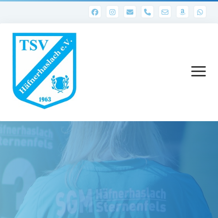
phone
Menü
öffnen
Startseite
Abteilungen
1. Mannschaft
Ergebnisse 1. Mannschaft