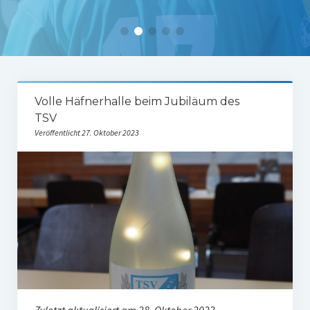
Tabelle 1.Mannschaft
Spielerstatistik 1. Mannschaft
Spielplan Kreisliga A3
Damenmannschaft
Volle Häfnerhalle beim Jubiläum des
TSV
Ergebnisse Damen
Veröffentlicht 27. Oktober 2023
Tabelle Damen
Spielplan Bezirksliga Damen
Kinderfussball
Ü30-Fussball
AH-Abteilung
Breitensport