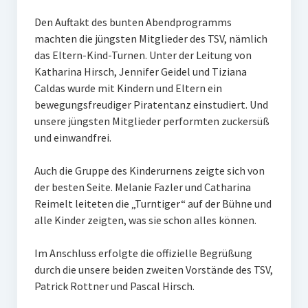
Gaststätte
Den Auftakt des bunten Abendprogramms
machten die jüngsten Mitglieder des TSV, nämlich
Anfahrt
das Eltern-Kind-Turnen. Unter der Leitung von
Katharina Hirsch, Jennifer Geidel und Tiziana
Fans
Caldas wurde mit Kindern und Eltern ein
bewegungsfreudiger Piratentanz einstudiert. Und
Anpfiff
unsere jüngsten Mitglieder performten zuckersüß
Fanshop
und einwandfrei.
Kooperationen
Auch die Gruppe des Kinderurnens zeigte sich von
der besten Seite. Melanie Fazler und Catharina
Reimelt leiteten die „Turntiger“ auf der Bühne und
alle Kinder zeigten, was sie schon alles können.
Im Anschluss erfolgte die offizielle Begrüßung
durch die unsere beiden zweiten Vorstände des TSV,
Patrick Rottner und Pascal Hirsch.