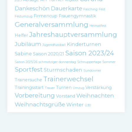
2025
Angebot
Dankeschön
Dauerkarte
Fasching
Fest
Firmencup
Frauengymnastik
Festumzug
Generalversammlung
Heimatfest
Jahreshauptversammlung
Helfer
Jubiläum
Kinderturnen
Jugendfussball
Saison 2023/24
Sabine
Saison 2020/21
Saison 2025/26
schmotziger donnerstag
Schnuppertage
Sommer
Sportfest
Sturmschaden
Sundowner
Trainerwechsel
Trainersuche
Trainingsstart
Turnen
Verstärkung
Trauer
Umzug
Vorbereitung
Weihnachten
Vorstand
Weihnachtsgrüße
Winter
Ü30