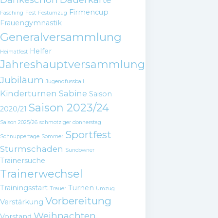
Firmencup
Fasching
Fest
Festumzug
Frauengymnastik
Generalversammlung
Helfer
Heimatfest
Jahreshauptversammlung
Jubiläum
Jugendfussball
Kinderturnen
Sabine
Saison
Saison 2023/24
2020/21
Saison 2025/26
schmotziger donnerstag
Sportfest
Schnuppertage
Sommer
Sturmschaden
Sundowner
Trainersuche
Trainerwechsel
Trainingsstart
Turnen
Trauer
Umzug
Vorbereitung
Verstärkung
Weihnachten
Vorstand