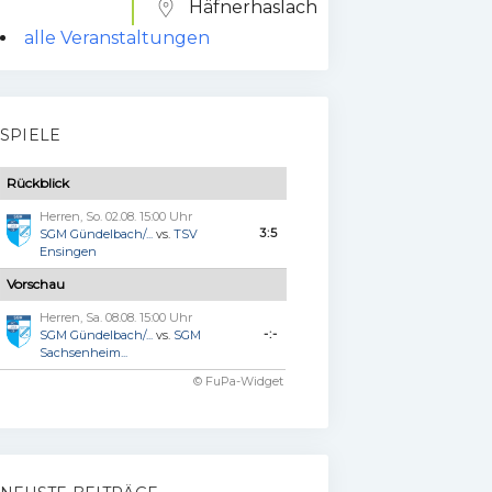
Häfnerhaslach
alle Veranstaltungen
SPIELE
Rückblick
Herren, So. 02.08. 15:00 Uhr
3:5
SGM Gündelbach/...
vs.
TSV
Ensingen
Vorschau
Herren, Sa. 08.08. 15:00 Uhr
-:-
SGM Gündelbach/...
vs.
SGM
Sachsenheim...
© FuPa-Widget