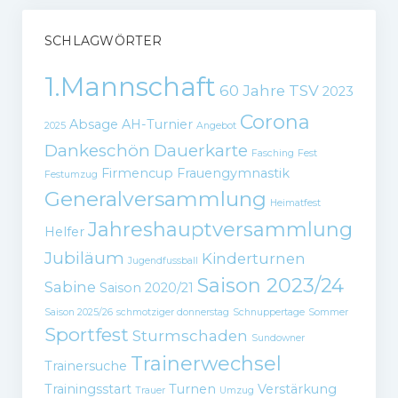
SCHLAGWÖRTER
1.Mannschaft
60 Jahre TSV
2023
Corona
Absage
AH-Turnier
2025
Angebot
Dankeschön
Dauerkarte
Fasching
Fest
Firmencup
Frauengymnastik
Festumzug
Generalversammlung
Heimatfest
Jahreshauptversammlung
Helfer
Jubiläum
Kinderturnen
Jugendfussball
Saison 2023/24
Sabine
Saison 2020/21
Saison 2025/26
schmotziger donnerstag
Schnuppertage
Sommer
Sportfest
Sturmschaden
Sundowner
Trainerwechsel
Trainersuche
Trainingsstart
Turnen
Verstärkung
Trauer
Umzug