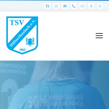
phone
Menü
öffnen
Startseite
Abteilungen
1. Mannschaft
Ergebnisse 1. Mannschaft