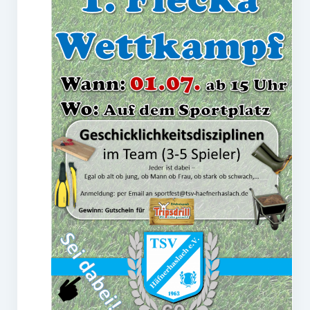
Frauengymnastik
ThaiBo
Kinderturnen
Eltern-Kind-Turnen
Kinderturnen 3 – 4 Jahre
Kinderturnen 5 – 7 Jahre
Männerfit
Verein
Gremien
Mitglied werden
Förderverein