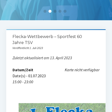
Tabelle 1.Mannschaft
Spielerstatistik 1. Mannschaft
Spielplan Kreisliga A3
Damenmannschaft
Flecka-Wettbewerb – Sportfest 60
Jahre TSV
Ergebnisse Damen
Veröffentlicht 1. Juli 2023
Tabelle Damen
Zuletzt aktualisiert am 13. April 2023
Spielplan Bezirksliga Damen
Datum/Zeit
Karte nicht verfügbar
Kinderfussball
Date(s) - 01.07.2023
15:00 - 23:00
Ü30-Fussball
AH-Abteilung
Breitensport