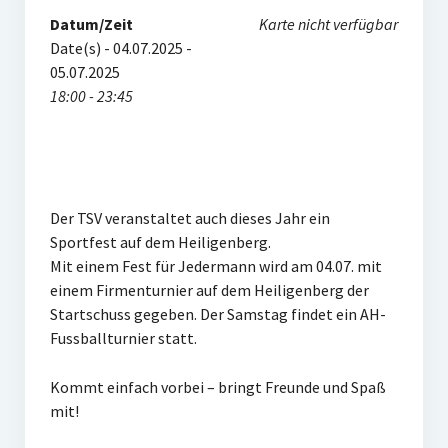
Frauengymnastik
Datum/Zeit
Karte nicht verfügbar
Date(s) - 04.07.2025 -
ThaiBo
05.07.2025
18:00 - 23:45
Kinderturnen
Eltern-Kind-Turnen
Kinderturnen 3 – 4 Jahre
Der TSV veranstaltet auch dieses Jahr ein
Kinderturnen 5 – 7 Jahre
Sportfest auf dem Heiligenberg.
Mit einem Fest für Jedermann wird am 04.07. mit
Männerfit
einem Firmenturnier auf dem Heiligenberg der
Verein
Startschuss gegeben. Der Samstag findet ein AH-
Fussballturnier statt.
Gremien
Kommt einfach vorbei – bringt Freunde und Spaß
Mitglied werden
mit!
Förderverein