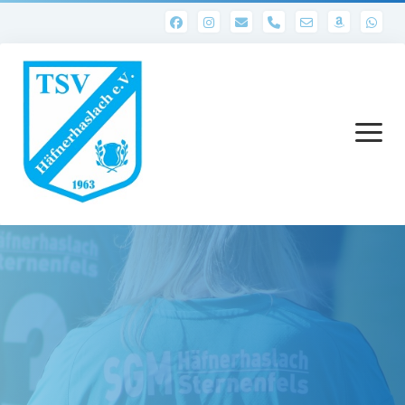
phone
Menü
öffnen
Startseite
Abteilungen
1. Mannschaft
Ergebnisse 1. Mannschaft