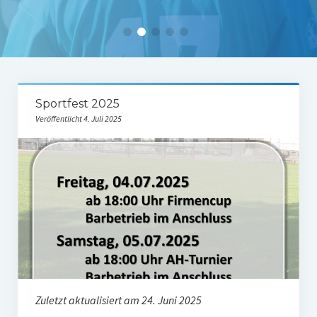
Tabelle 1.Mannschaft
Spielerstatistik 1. Mannschaft
Spielplan Kreisliga A3
Damenmannschaft
Sportfest 2025
Veröffentlicht 4. Juli 2025
Ergebnisse Damen
Tabelle Damen
Spielplan Bezirksliga Damen
Kinderfussball
Ü30-Fussball
AH-Abteilung
Breitensport
Zuletzt aktualisiert am 24. Juni 2025