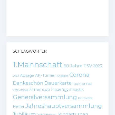
SCHLAGWÖRTER
1.Mannschaft
60 Jahre TSV
2023
Corona
Absage
AH-Turnier
2025
Angebot
Dankeschön
Dauerkarte
Fasching
Fest
Firmencup
Frauengymnastik
Festumzug
Generalversammlung
Heimatfest
Jahreshauptversammlung
Helfer
Jubiläum
Kinderturnen
Jugendfussball