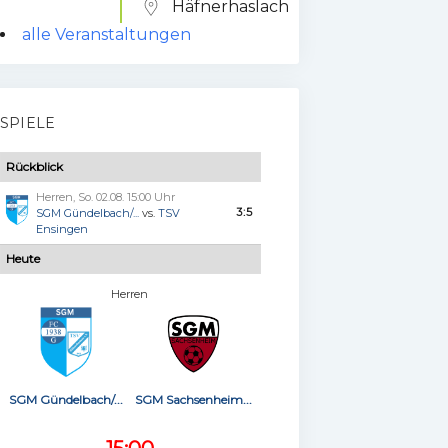
Häfnerhaslach
alle Veranstaltungen
SPIELE
Rückblick
Herren, So. 02.08. 15:00 Uhr
3:5
SGM Gündelbach/...
vs.
TSV
Ensingen
Heute
Herren
SGM Gündelbach/...
SGM Sachsenheim...