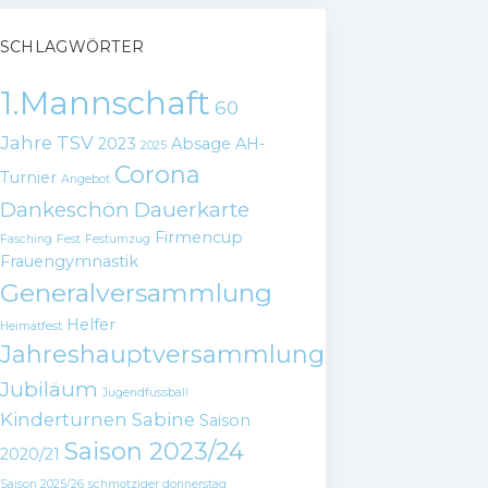
SCHLAGWÖRTER
1.Mannschaft
60
Jahre TSV
2023
Absage
AH-
2025
Corona
Turnier
Angebot
Dankeschön
Dauerkarte
Firmencup
Fasching
Fest
Festumzug
Frauengymnastik
Generalversammlung
Helfer
Heimatfest
Jahreshauptversammlung
Jubiläum
Jugendfussball
Kinderturnen
Sabine
Saison
Saison 2023/24
2020/21
Saison 2025/26
schmotziger donnerstag